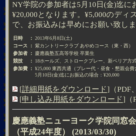
NY学院の参加者は5月10日(金)迄
¥20,000となります。¥5,000
で、お振込みは早めにお願い致し
日時
：
2013年6月8日(土)
コース
：
紫カントリークラブ あやめコース（東・西）
参加者
：
慶應義塾五高等学校 卒業生
競技
：
18ホールズ、ストロークプレー、新ペリア方
参加費
：
¥25,000 東西共通（プレー代・昼食・懇親会費含
5月10日(金)迄にお振込の場合：¥20,000
[
詳細用紙をダウンロード
]（PDF
[
申し込み用紙をダウンロード
]（
慶應義塾ニューヨーク学院同窓会
（平成24年度）
(2013/03/30)