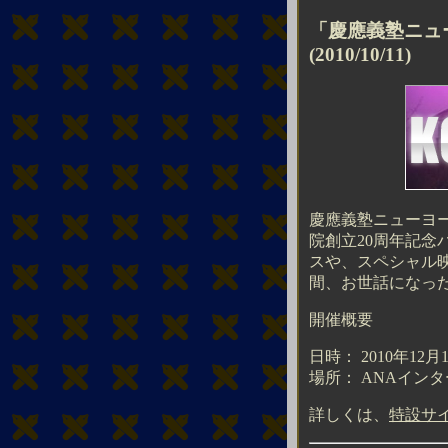
「慶應義塾ニュ
(2010/10/11)
慶應義塾ニューヨ
院創立20周年記念
スや、スペシャル
間、お世話になっ
開催概要
日時： 2010年12月
場所： ANAイン
詳しくは、
特設サ