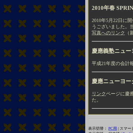
2010年春 SPR
2010年5月22日
うございました。
写真へのリンク
（
慶應義塾ニュー
平成21年度の会計
慶應ニューヨー
リンク
ページに慶
た。
表示切替：
PC用
| スマ