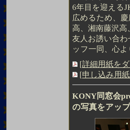
6年目を迎える
広めるため、慶
高、湘南藤沢高
友人お誘い合わ
ッフ一同、心よ
[
詳細用紙を
[
申し込み用
KONY同窓会pres
の写真をアッ