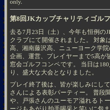
only.
第8回JKカップチャリティゴル
去る7月23日（土）、今年も恒例の
クラブにて開催されました。 対象
高、湘南藤沢高、ニューヨーク学院
企画、運営、プレイヤーまで5高が
窓会ゴルフコンペです。 当日は18
り、盛大な大会となりました。
プレイ終了後は、皆が楽しみにし
さんによる表彰パーティー。 普段
や、戸張さんのユーモア溢れるト
ージもあがり拍手喝采と笑いに包